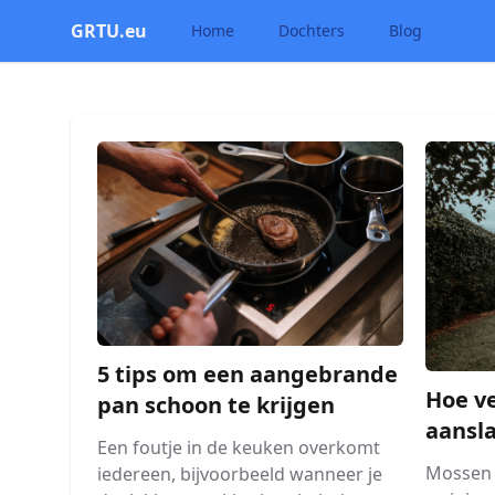
GRTU.eu
Home
Dochters
Blog
5 tips om een aangebrande
Hoe ve
pan schoon te krijgen
aansla
Een foutje in de keuken overkomt
Mossen 
iedereen, bijvoorbeeld wanneer je