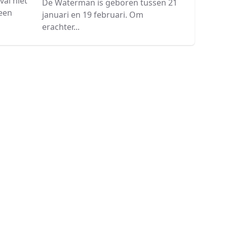
val niet
De Waterman is geboren tussen 21
een
januari en 19 februari. Om
erachter...