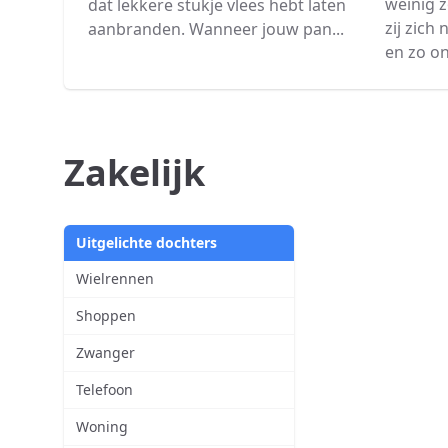
weinig z
dat lekkere stukje vlees hebt laten
zij zich
aanbranden. Wanneer jouw pan...
en zo on
Zakelijk
Uitgelichte dochters
Wielrennen
Shoppen
Zwanger
Telefoon
Woning