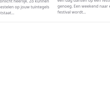
een dag dansen op een festi
onlicht heerlijk. Zo kunnen
genoeg. Een weekend naar 
 nestelen op jouw tuintegels
festival wordt...
tstaat...